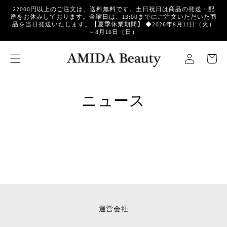
コンテ
22000円以上のご注文は、送料無料です。土日祝日は商品の発送・配
ンツに
達をお休みしております。金曜日は、13:00までにご注文いただいた商
進む
品を当日発送いたします。【夏季休業期間】 ◆2026年8月11日（火）
～8月16日（日）
ロ
カ
グ
ー
イ
ト
ン
ニュース
運営会社