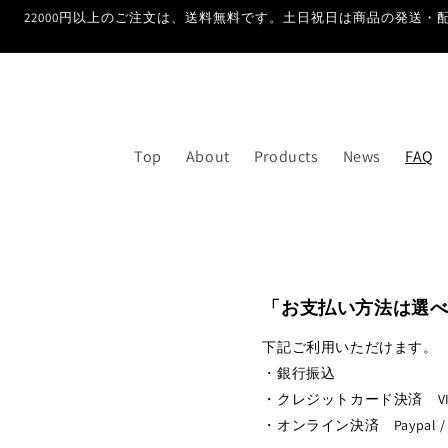
ン
22000円以上のご注文は、送料無料です。土日祝日は商品の発送・配
ツ
に
進
む
Top
About
Products
News
FAQ
「お支払い方法は選
下記ご利用いただけます。
・銀行振込
・クレジットカード決済 VISA /
・オンライン決済 Paypal / SHOP 