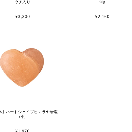
ウチ入り
50g
通
¥3,300
通
¥2,160
常
常
価
価
格
格
IDA】ハートシェイプヒマラヤ岩塩
(小)
通
¥1,870