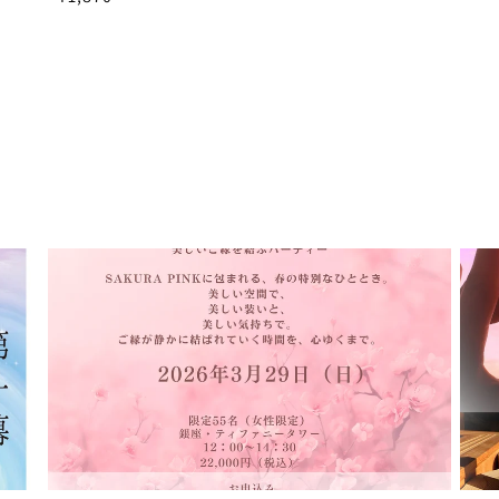
常
価
格