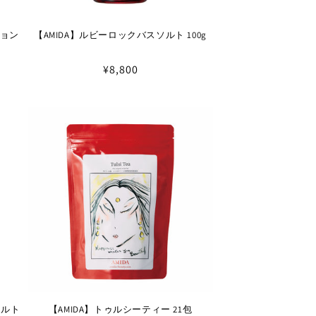
ション
【AMIDA】ルビーロックバスソルト 100g
通
¥8,800
常
価
格
ソルト
【AMIDA】トゥルシーティー 21包