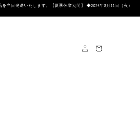
を当日発送いたします。【夏季休業期間】 ◆2026年8月11日（火）
ロ
カ
グ
ー
イ
ト
ン