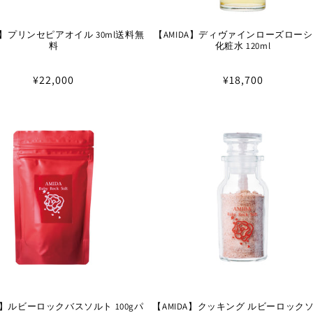
DA】プリンセピアオイル 30ml送料無
【AMIDA】ディヴァインローズロー
料
化粧水 120ml
通
¥22,000
通
¥18,700
常
常
価
価
格
格
DA】ルビーロックバスソルト 100gパ
【AMIDA】クッキング ルビーロック