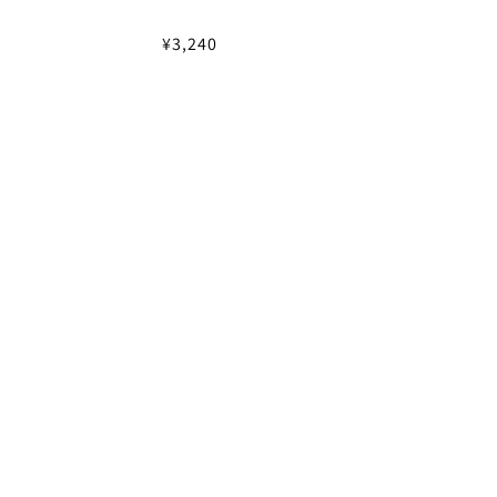
通
¥3,240
常
価
格