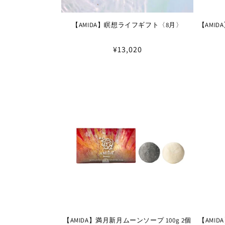
【AMIDA】瞑想ライフギフト〈8月〉
【AMI
通
¥13,020
常
価
格
【AMIDA】満月新月ムーンソープ 100g 2個
【AMI