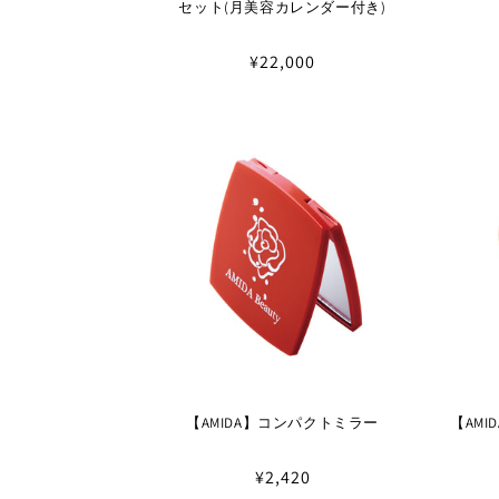
セット(月美容カレンダー付き)
通
¥22,000
常
価
格
【AMIDA】コンパクトミラー
【AM
通
¥2,420