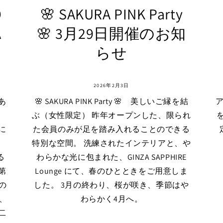
O
🌸 SAKURA PINK Party
A
🌸 3月29日開催のお知
らせ
2026年2月3日
、あ
🌸 SAKURA PINK Party 🌸 美しいご縁を結
ア
ぶ（女性限定） 昨年オープンした、限られ
を
に
た会員のみが足を踏み入れることのできる
、
特別な空間。 洗練されたインテリアと、や
よる
わらかな光に包まれた、GINZA SAPPHIRE
第
Lounge にて、春のひとときをご用意しま
の
した。 3月の終わり、桜が咲き、季節はや
、
わらかく4月へ。
二