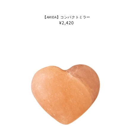
【AMIDA】コンパクトミラー
通
¥2,420
常
価
格