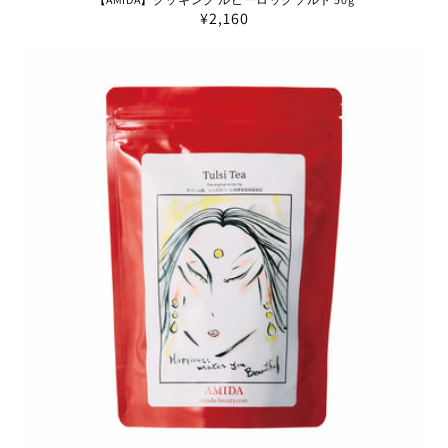
通
¥2,160
常
価
格