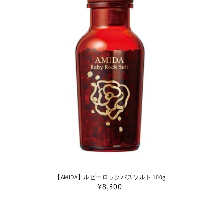
【AMIDA】ルビーロックバスソルト 100g
通
¥8,800
常
価