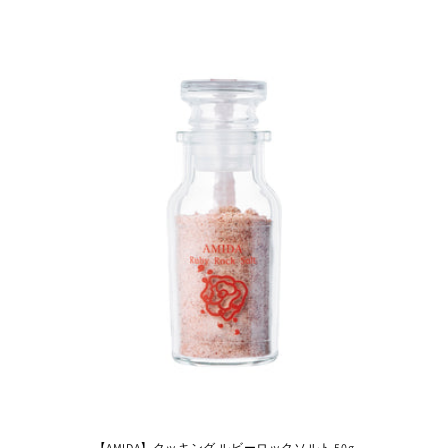
常
価
格
【AMIDA】クッキング ルビーロックソルト 50g