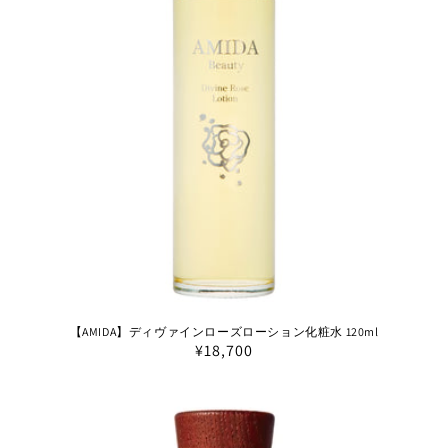
【AMIDA】ディヴァインローズローション化粧水 120ml
通
¥18,700
常
価
格