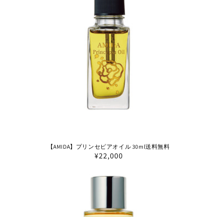
【AMIDA】プリンセピアオイル 30ml送料無料
通
¥22,000
常
価
格