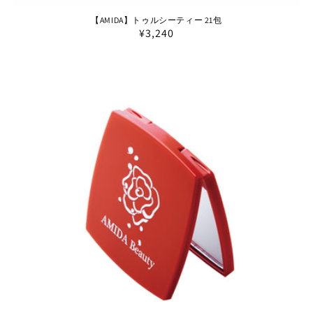
【AMIDA】トゥルシーティー 21包
通
¥3,240
常
価
格