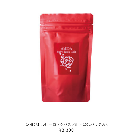
価
格
【AMIDA】ルビーロックバスソルト 100gパウチ入り
通
¥3,300