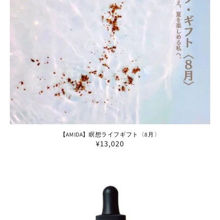
:
【AMIDA】瞑想ライフギフト〈8月〉
通
¥13,020
常
価
格