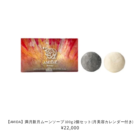
格
【AMIDA】満月新月ムーンソープ 100g 2個セット(月美容カレンダー付き)
通
¥22,000
常