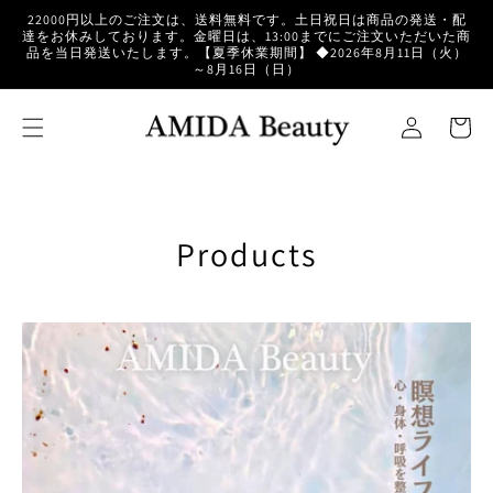
コンテ
22000円以上のご注文は、送料無料です。土日祝日は商品の発送・配
ンツに
達をお休みしております。金曜日は、13:00までにご注文いただいた商
進む
品を当日発送いたします。【夏季休業期間】 ◆2026年8月11日（火）
～8月16日（日）
ロ
カ
グ
ー
イ
ト
ン
コ
Products
レ
ク
シ
ョ
ン