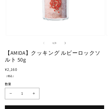
モ
モ
ー
ー
の
1
/
3
ダ
ダ
ル
ル
【AMIDA】クッキング ルビーロックソ
で
で
ルト 50g
メ
メ
デ
デ
ィ
ィ
通
¥2,160
ア
ア
常
（税込）
(1)
(2
価
を
を
数量
開
開
格
く
く
【AMIDA】
【AMIDA】
ク
ク
ッ
ッ