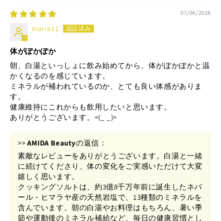
07/06/2026
maria11
体がぽかぽか
朝、白湯といっしょに飲み始めてから、体がぽかぽかと温
かくなるのを感じています。
ミネラルが補われているのか、とても良い体感がありま
す。
健康維持にこれからも飲用したいと思います。
ありがとうございます。<(_ _)>
>>
AMIDA Beauty
の返信：
素敵なレビューをありがとうございます。白湯と一緒
に続けてくださり、体の変化をご実感いただけて大変
嬉しく思います。
クッキングソルトは、約3億8千万年前に誕生したネパ
ール・ヒマラヤ産の天然岩塩で、13種類のミネラルを
含んでいます。朝の白湯やお料理はもちろん、暑い季
節や運動後のミネラル補給など、毎日の健康習慣とし