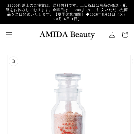
コンテ
22000円以上のご注文は、送料無料です。土日祝日は商品の発送・配
ンツに
達をお休みしております。金曜日は、13:00までにご注文いただいた商
進む
品を当日発送いたします。【夏季休業期間】 ◆2026年8月11日（火）
～8月16日（日）
ロ
カ
グ
ー
イ
ト
ン
商品情
報にス
キップ