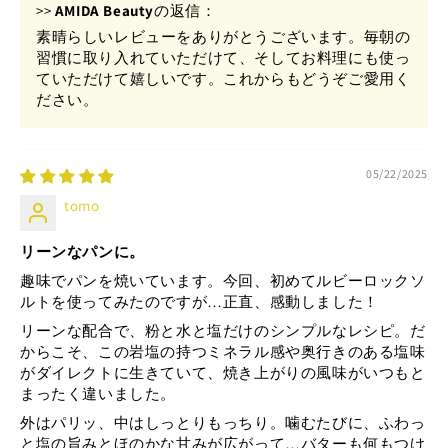
>>
AMIDA Beauty
の返信：
素晴らしいレビューをありがとうございます。毎朝の
習慣に取り入れていただけて、そしてお料理にも使っ
ていただけて嬉しいです。これからもどうぞご愛用く
ださい。
05/22/2025
tomo
リーンなパンに。
趣味でパンを焼いています。今回、初めてルビーロックソ
ルトを使ってみたのですが…正直、感動しました！
リーンな配合で、粉と水と塩だけのシンプルなレシピ。だ
からこそ、この岩塩の持つミネラル感や奥行きのある塩味
がダイレクトに生きていて、焼き上がりの風味がいつもと
まったく違いました。
外はパリッ、中はしっとりもっちり。噛むたびに、ふわっ
と塩の旨みとほのかな甘みが広がって…バターも何もつけ