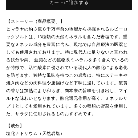
カートに追加する
キ
キ
ン
ン
グ
グ
【
ストーリー（商品概要）】
ル
ル
ヒマラヤの約３億８千万年前の地層から採掘されるルビーロ
ビ
ビ
ックソルトは、13種類の天然ミネラルを含んだ岩塩です。重
ー
ー
要なミネラル成分を豊富に含み、現地では自然療法の医薬と
ロ
ロ
しても使用されております。特に現代人に足りないと言われ
ッ
ッ
る鉄分や銅、 亜鉛などの鉱物系ミネラルを多く含んでいるの
ク
ク
が特徴で、活性酸素に侵されている現代人の酸化による老化
ソ
ソ
を防ぎます。独特な風味を持つこの岩塩は、特にステーキや
ル
ル
焼き肉などの肉料理や唐揚げなど下味に適しています。硫黄
ト
ト
の香りは加熱により和らぎ、肉本来の旨味を引き出し、マイ
50g
50g
ルドな味わいとなります。酸化還元作用が高く、ミネラルサ
の
の
プリとしても愛用されています。多くの種類の野菜を使用し
数
数
た、サラダに使用されるものおすすめです。
量
量
を
を
【
成分】
減
増
塩化ナトリウム（天然岩塩）
ら
や