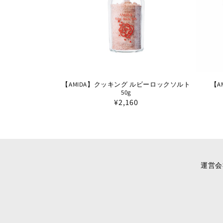
【AMIDA】クッキング ルビーロックソルト
【A
50g
通
¥2,160
常
価
格
運営会