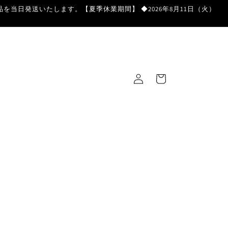
を当日発送いたします。【夏季休業期間】 ◆2026年8月11日（火）
ロ
カ
グ
ー
イ
ト
ン