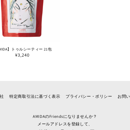
ン
:
MIDA】トゥルシーティー 21包
通
¥3,240
常
価
格
社
特定商取引法に基づく表示
プライバシー・ポリシー
お問
AMIDAのFriendsになりませんか？
メールアドレスを登録して、