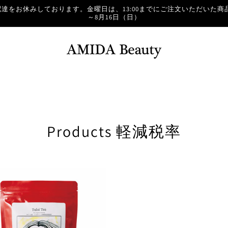
達をお休みしております。金曜日は、13:00までにご注文いただいた商品
～8月16日（日）
コ
Products 軽減税率
レ
ク
シ
ョ